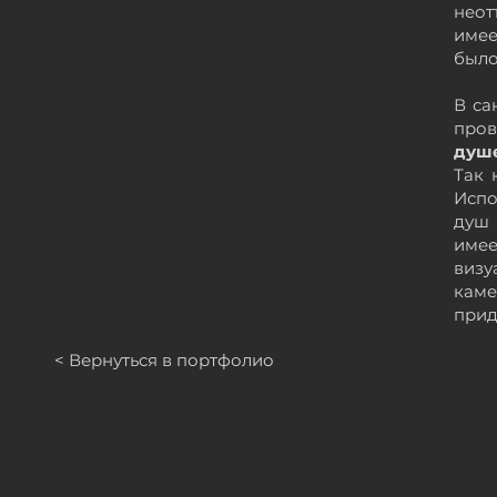
нео
имее
было
В са
пров
душ
Так 
Исп
душ 
име
визу
каме
прид
< Вернуться в портфолио