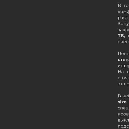
В го
ком
расп
Зону
зак
ТВ, 
очен
Цен
сте
инте
На с
стоя
это
р
В не
size
спе
кров
вык
под