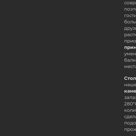
сов
поэт
гост
бол
друз
рас
прио
при
умен
балк
мест
Сто
наш
кам
запа
280"
коли
сде
подо
прож