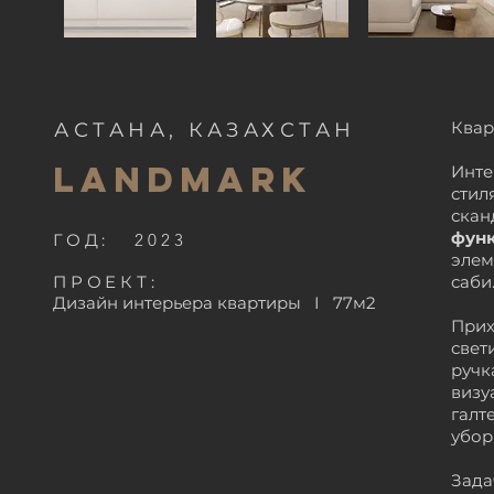
Квар
АСТАНА, КАЗАХСТАН
LANDMARK
Инте
сти
ска
фун
ГОД:
2023
элем
ПРОЕКТ:
саби
Дизайн интерьера квартиры
I 77м2
Прих
свет
ручк
визу
галт
убор
Зада