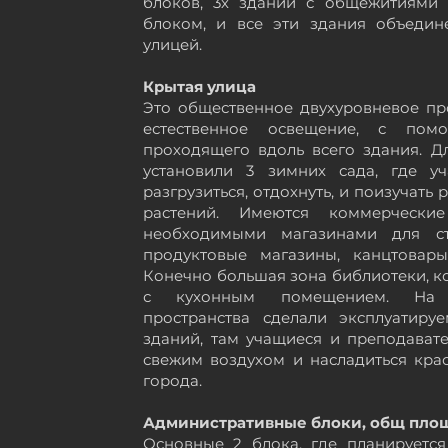
блоков, 3х зданий с общежитиями
блоком, и все эти здания объеди
улицей.
Крытая улица
Это общественное двухуровневое про
естественное освещение, с пом
проходящего вдоль всего здания. Д
установили 3 зимних сада, где у
разгрузиться, отдохнуть,
и поизучать 
растений.
Имеются
коммерчески
необходимыми магазинами для ст
продуктовые магазины, канцтовар
Конечно большая зона библиотеки, ко
с кухонным помещением. На 
пространства сделали
эксплуатиру
зданий, там учащиеся и преподават
свежим
воздухом
и
насладиться
кра
города.
Административные блоки, общ площа
Основные 2 блока, где планируетс