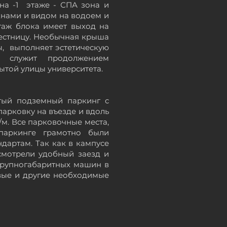
на -1 этаже - СПА зона и
нами и видом на
водоем и
таж блока имеет выход на
естницу. Необычная крыша
ы, выполняет эстетическую
а служит продолжением
ытой улицы университета.
тый подземный паркинг с
 парковку на въезде и вдоль
/м. Все парковочные места,
паркинге грамотно были
ндартам.
Так как в кампусе
усмотрели удобный заезд и
рупногабаритных машин в
вые и другие необходимые