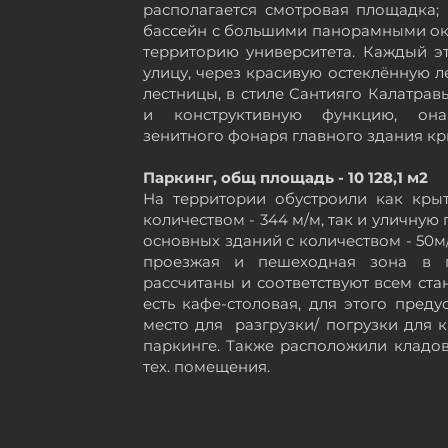
располагается смотровая площадка; 
бассейн с большими панорамными ок
территорию университета. Каждый э
улицу, через красивую
остеклённую
л
лестницы, в стиле Сантияго Калатрав
и конструктивную функцию, он
зенитного фонаря главного здания кр
Паркинг, общ площадь - 10 128,1 м2
На территории обустроили как кры
количеством - 344 м/м, так и уличную
основных зданий с количеством - 50м
проезжая и пешеходная зона в 
рассчитаны и соответствуют всем ста
есть кафе-столовая, для этого пред
место для разгрузки/
погрузки
для к
паркинге. Также расположили кладо
тех. помещения.