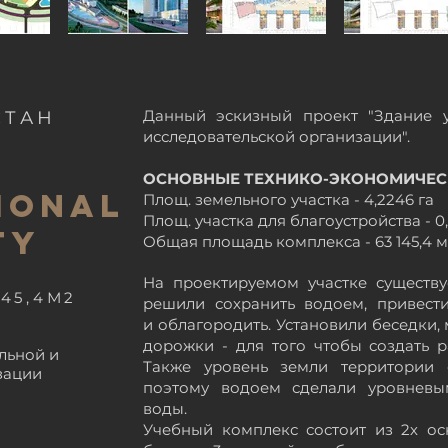
Данный эскизный проект "Здание у
СТАН
исследовательской организации".
ОСНОВНЫЕ ТЕХНИКО-ЭКОНОМИЧЕСК
IONAL
Площ. земельного участка - 4,2246 га
Площ. участка для благоустройства - 0,
TY
Общая площадь комплекса - 63 145,4 
На проектируемом участке существ
45,4М2
решили сохранить водоем, привести
и
облагородить. Установили беседки,
дорожки - для того чтобы создать р
льной и
Также уровень земли территории о
зации
поэтому водоем сделали уровневы
воды.
Учебный комплекс состоит из 2х о