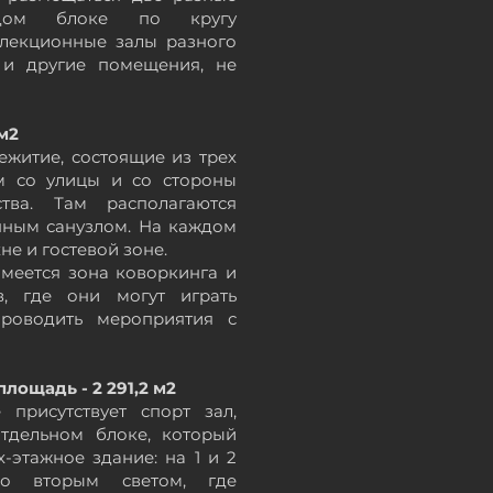
ждом блоке по кругу
екционные залы разного
. и другие помещения,
не
м2
житие, состоящие из трех
м со улицы и со стороны
тва. Там располагаются
нным
санузлом. На каждом
не и гостевой зоне.
меется зона коворкинга и
в, где они могут играть
проводить мероприятия с
лощадь - 2 291,2 м2
 присутствует спорт зал,
отдельном
блоке, который
х-этажное здание: на 1 и 2
со вторым светом, где