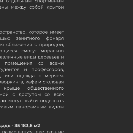
 и отдельным спортивным
нены между собой крытой
странство, которое имеет
ощью зенитного фонаря
ля сближения с природой,
чащиеся смогут морально
различные виды деревьев и
е помещения со всеми
удентов и профессоров,
ы, или одежда с мерчем.
воркинга, кафе и столовая
крышe общественного
емой
с доступом со всех
ели могут выйти подышать
сивым
панорамным
видом
дь - 35 183,6 м2
я размещаться две разные