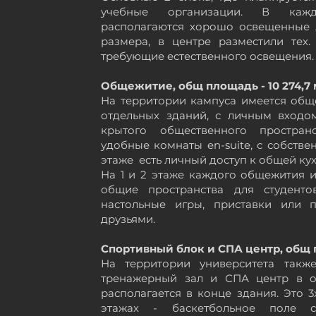
учебные организации. В ка
располагаются
хорошо освещенные л
размера, в центре разместили тех
требующие
естественного освещения.
Общежитие, общ площадь - 10 274,7 
На территории кампуса имеется обще
отдельных зданий, с личным входо
крытого общественного пространс
удобные комнаты en-suite, с
собстве
этаже есть личный доступ к общей кух
На 1 и 2 этаже каждого
общежития
и
общие пространства для студенто
настольные игры, приставки или 
друзьями.
Спортивный блок и СПА центр, общ п
На территории университета также
тренажерный зал и СПА центр в
располагается в конце здания. Это 3
этажах - баскетбольное поле 